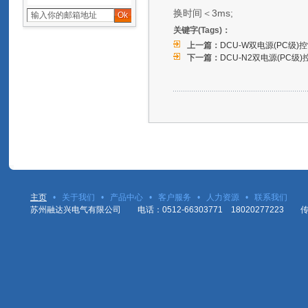
换时间＜3ms;
关键字(Tags)：
上一篇：
DCU-W双电源(PC级)
下一篇：
DCU-N2双电源(PC级
主页
•
关于我们
•
产品中心
•
客户服务
•
人力资源
•
联系我们
苏州融达兴电气有限公司 电话：0512-66303771 18020277223 传